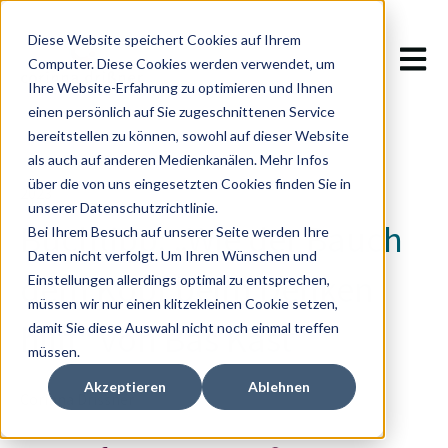
Diese Website speichert Cookies auf Ihrem
Hauptn
Computer. Diese Cookies werden verwendet, um
Ihre Website-Erfahrung zu optimieren und Ihnen
einen persönlich auf Sie zugeschnittenen Service
bereitstellen zu können, sowohl auf dieser Website
als auch auf anderen Medienkanälen. Mehr Infos
über die von uns eingesetzten Cookies finden Sie in
2023
unserer Datenschutzrichtlinie.
Buchtipp: „Wie der Bauch
Bei Ihrem Besuch auf unserer Seite werden Ihre
Daten nicht verfolgt. Um Ihren Wünschen und
dem Kopf beim Denken
Einstellungen allerdings optimal zu entsprechen,
müssen wir nur einen klitzekleinen Cookie setzen,
hilft“ von Bas Kast
damit Sie diese Auswahl nicht noch einmal treffen
müssen.
Akzeptieren
Ablehnen
Corinna Drissner